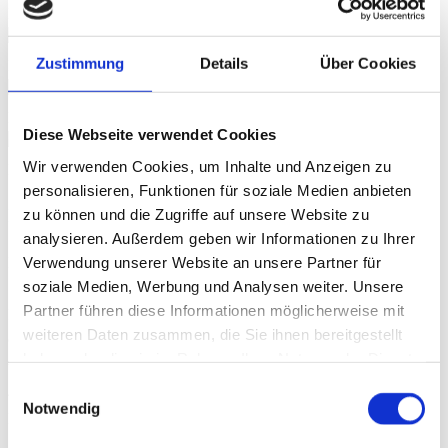
kornkammer-5
Zustimmung
Details
Über Cookies
kornkammer-6
korn-1
Diese Webseite verwendet Cookies
Wir verwenden Cookies, um Inhalte und Anzeigen zu
kornkammer-10
personalisieren, Funktionen für soziale Medien anbieten
zu können und die Zugriffe auf unsere Website zu
Kornkammer
analysieren. Außerdem geben wir Informationen zu Ihrer
Verwendung unserer Website an unsere Partner für
Ein "Bett im Kornfeld" oder besser Kornkammer. Die Farben des
soziale Medien, Werbung und Analysen weiter. Unsere
Sommers spüren und die schönsten Tage des Jahres genießen. Zur
Partner führen diese Informationen möglicherweise mit
Ruhe kommen und sich den schönen Seiten des Lebens widmen.
weiteren Daten zusammen, die Sie ihnen bereitgestellt
Genießen Sie einen guten Tropfen auf dem Balkon oder lassen sich
haben oder die sie im Rahmen Ihrer Nutzung der Dienste
von der Lagerfeuerromantik verzaubern. 68 qm Urlaubsparadies für
gesammelt haben.
Einwilligungsauswahl
4 Personen. In 2 Schlafzimmern, 2 Bädern und Wohnraum mit
Notwendig
Küche und Balkon.