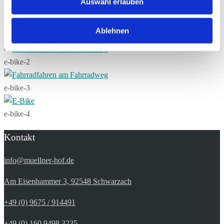
Auswahl erlauben
unseren E-Moutainbikes.
25€
/Tag
Ablehnen
e-bike-2
e-bike-3
e-bike-4
Kontakt
info@muellner-hof.de
Am Eisenhammer 3, 92548 Schwarzach
+49 (0) 9675 / 914491
+49 (0) 160 9498 3235