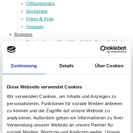
Öffnungszeiten
Hochzeiten
Feiern & Feste
Seminare
Regionen
Ferienwohnung Oberpfälzer Wald – Natur & Erholung
pur
Ferienwohnung Schwandorf – Ihr Startpunkt für
Urlaub in Bayern
Zustimmung
Details
Über Cookies
Pension Schwarzenfeld – Komfortabel übernachten in
der Oberpfalz
Diese Webseite verwendet Cookies
Aktivitäten
Angeln
Wir verwenden Cookies, um Inhalte und Anzeigen zu
personalisieren, Funktionen für soziale Medien anbieten
Fahrrad
zu können und die Zugriffe auf unsere Website zu
Sauna
analysieren. Außerdem geben wir Informationen zu Ihrer
Kanu
Verwendung unserer Website an unsere Partner für
Stand-Up-Paddling
soziale Medien, Werbung und Analysen weiter. Unsere