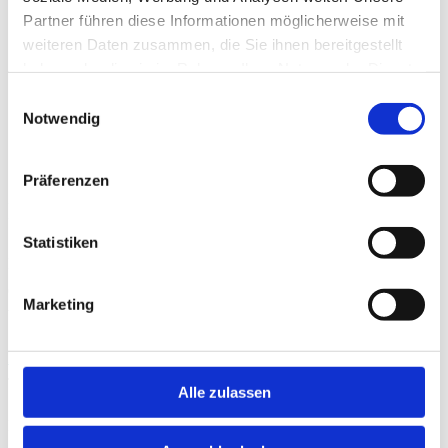
Traktor
Partner führen diese Informationen möglicherweise mit
Aktuelles
weiteren Daten zusammen, die Sie ihnen bereitgestellt
Kontakt
haben oder die sie im Rahmen Ihrer Nutzung der Dienste
Buchungsanfrage
gesammelt haben.
Einwilligungsauswahl
Notwendig
Fahrrad
Präferenzen
E-Bikes
Statistiken
Nur 100 m vom bayrisch-böhmischen Freundschaftsradweg
entfernt. Aufsteigen und auch Abseits der Fahrradwege die Berge,
Marketing
Wälder und Seen kennen lernen.
Interessante Strecken in der Umgebung
Tagesausflug
Alle zulassen
Lassen Sie ihr Fahrrad zuhause und mieten Sie sich eines von